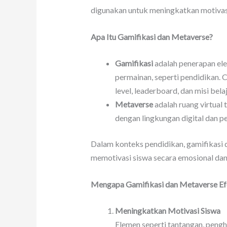
digunakan untuk meningkatkan motivasi
Apa Itu Gamifikasi dan Metaverse?
Gamifikasi
adalah penerapan el
permainan, seperti pendidikan. 
level, leaderboard, dan misi belaj
Metaverse
adalah ruang virtual 
dengan lingkungan digital dan pe
Dalam konteks pendidikan, gamifikasi 
memotivasi siswa secara emosional dan 
Mengapa Gamifikasi dan Metaverse Efe
Meningkatkan Motivasi Siswa
Elemen seperti tantangan, peng