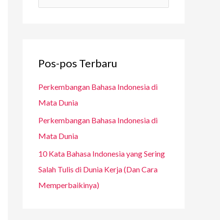
p
a
r
i
u
Pos-pos Terbaru
n
Perkembangan Bahasa Indonesia di
t
Mata Dunia
u
Perkembangan Bahasa Indonesia di
k
Mata Dunia
:
10 Kata Bahasa Indonesia yang Sering
Salah Tulis di Dunia Kerja (Dan Cara
Memperbaikinya)