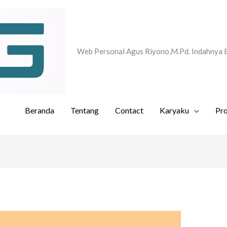
Web Personal Agus Riyono,M.Pd. Indahnya 
Beranda
Tentang
Contact
Karyaku
Pr