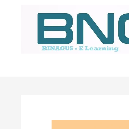
Lewati
ke
konten