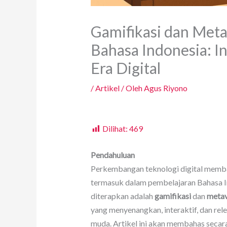
Gamifikasi dan Met
Bahasa Indonesia: I
Era Digital
/
Artikel
/ Oleh
Agus Riyono
Dilihat:
469
Pendahuluan
Perkembangan teknologi digital memba
termasuk dalam pembelajaran Bahasa I
diterapkan adalah
gamifikasi
dan
metav
yang menyenangkan, interaktif, dan rel
muda. Artikel ini akan membahas secar