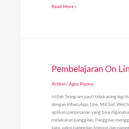
Read More »
Pembelajaran On Li
Pembelajaran
On
Line
Artikel
/
Agus Riyono
Menggunakan
Istilah Telegram pasti tidak asing lagi 
Telegram
dengan WhatsApp, Line, MiChat, WeChat
aplikasi perpesanan yang bisa digunaka
melakukan panggilan. Panggilan mengg
juga, yakni panggilan telepon dan pangg