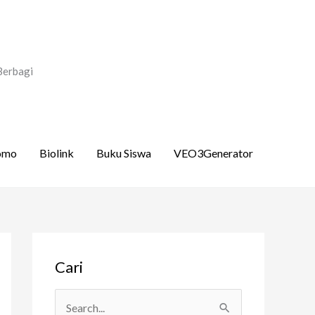
Berbagi
omo
Biolink
Buku Siswa
VEO3Generator
A
Cari
r
s
i
C