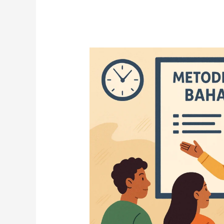
Metode
“Deep
Learning”
dalam
Kurikulum
Bahasa
Indonesia
2025:
Menumbuhkan
Nalar,
Bukan
Sekadar
Menghafal