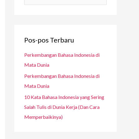
p
a
r
i
u
Pos-pos Terbaru
n
Perkembangan Bahasa Indonesia di
t
Mata Dunia
u
Perkembangan Bahasa Indonesia di
k
Mata Dunia
:
10 Kata Bahasa Indonesia yang Sering
Salah Tulis di Dunia Kerja (Dan Cara
Memperbaikinya)