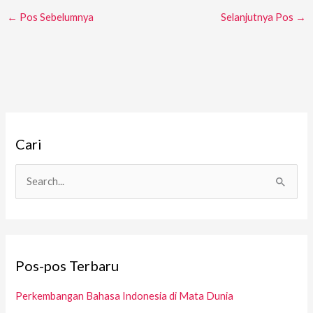
←
Pos Sebelumnya
Selanjutnya Pos
→
A
Cari
r
s
i
C
p
a
r
i
Pos-pos Terbaru
u
n
Perkembangan Bahasa Indonesia di Mata Dunia
t