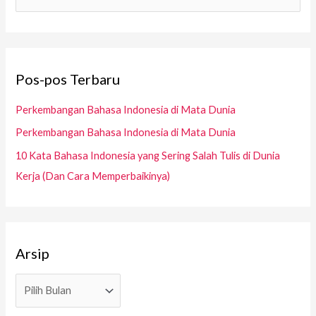
p
a
r
i
Pos-pos Terbaru
u
n
Perkembangan Bahasa Indonesia di Mata Dunia
t
Perkembangan Bahasa Indonesia di Mata Dunia
u
10 Kata Bahasa Indonesia yang Sering Salah Tulis di Dunia
k
Kerja (Dan Cara Memperbaikinya)
:
Arsip