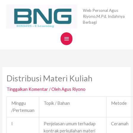
Lewati
Menu
ke
Web Personal Agus
Riyono,M.Pd. Indahnya
konten
Utama
Berbagi
Distribusi Materi Kuliah
Tinggalkan Komentar
/ Oleh
Agus Riyono
Minggu
Topik / Bahan
Metode
/Pertemuan
I
Penjelasan umum terhadap
Ceramah
kontrak perkuliahan materi