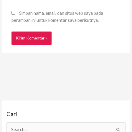
Simpan nama, email, dan situs web saya pada
peramban ini untuk komentar saya berikutnya.
A
Cari
r
s
i
C