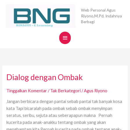
Lewati
Menu
ke
Web Personal Agus
Riyono,M.Pd. Indahnya
konten
Utama
Berbagi
Dialog dengan Ombak
Dialog
dengan
Ombak
Tinggalkan Komentar
/
Tak Berkategori
/
Agus Riyono
Jangan berbicara dengan pantai sebab pantai tak banyak kosa
kata Tapi bicaralah pada ombak sebab ombak menyimpan
seratus, seribu, sejuta atau seberapapun makna Pernah
kucerita pada anak-anakku tentang ombak yang akan
menghamtam kita Pernah kucerita pada ombak tentang anak-