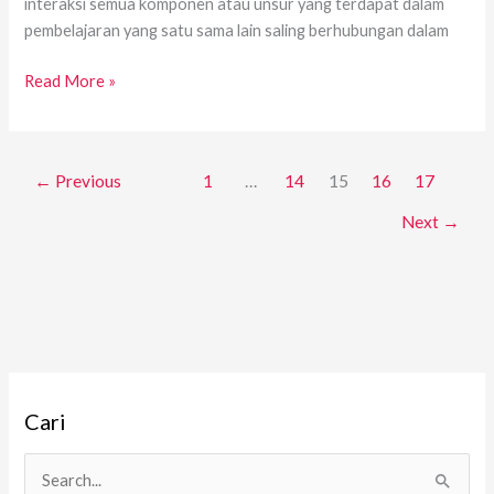
interaksi semua komponen atau unsur yang terdapat dalam
pembelajaran yang satu sama lain saling berhubungan dalam
Read More »
←
Previous
1
…
14
15
16
17
Next
→
A
Cari
r
s
i
C