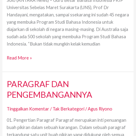
Solo (ANTARA News) – Guru Besar Bahasa Indonesia FKIP
Universitas Sebelas Maret Surakarta (UNS), Prof Dr
Handayani, mengatakan, sampai ssekarang ini sudah 45 negara
yang membuka Program Studi Bahasa Indonesia untuk
diajarkan di sekolah di negara masing-masing. Di Australia saja
sudah ada 500 sekolah yang membuka Program Studi Bahasa
Indonesia. “Bukan tidak mungkin kelak kemudian
Read More »
PARAGRAF DAN
PARAGRAF
DAN
PENGEMBANGANNYA
PENGEMBANGANNYA
Tinggalkan Komentar
/
Tak Berkategori
/
Agus Riyono
01. Pengertian Paragraf Paragraf merupakan inti penuangan
buah pikiran dalam sebuah karangan. Dalam sebuah paragraf
terkandung satu unit buah pikiran yang didukung oleh semua