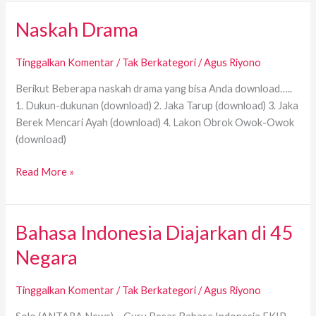
Naskah Drama
Naskah
Drama
Tinggalkan Komentar
/
Tak Berkategori
/
Agus Riyono
Berikut Beberapa naskah drama yang bisa Anda download…..
1. Dukun-dukunan (download) 2. Jaka Tarup (download) 3. Jaka
Berek Mencari Ayah (download) 4. Lakon Obrok Owok-Owok
(download)
Read More »
Bahasa Indonesia Diajarkan di 45
Bahasa
Indonesia
Negara
Diajarkan
di
Tinggalkan Komentar
/
Tak Berkategori
/
Agus Riyono
45
Negara