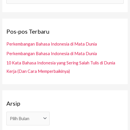
p
a
r
i
Pos-pos Terbaru
u
n
Perkembangan Bahasa Indonesia di Mata Dunia
t
Perkembangan Bahasa Indonesia di Mata Dunia
u
10 Kata Bahasa Indonesia yang Sering Salah Tulis di Dunia
k
Kerja (Dan Cara Memperbaikinya)
:
Arsip